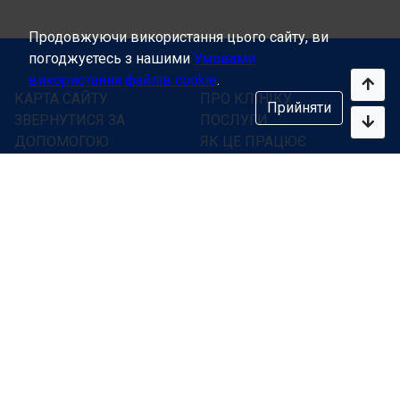
Продовжуючи використання цього сайту, ви
погоджуєтесь з нашими
Умовами
використання файлів cookie
.
КАРТА САЙТУ
ПРО КЛІНІКУ
Прийняти
ЗВЕРНУТИСЯ ЗА
ПОСЛУГИ
ДОПОМОГОЮ
ЯК ЦЕ ПРАЦЮЄ
ЦІНИ
ВІДГУКИ
ГОЛОВНА
ЗВЕНУТИСЯ ЗА
КОНТАКТИ
ДОПОМОГОЮ
ПУБЛІКАЦІЇ
КОНТАКТИ
Допомога доктора онлайн,
не виходячи з дому -
Будемо здорові