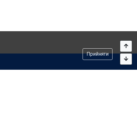
Прийняти
Контакти
Email:
info@onlineclinic.mirimc.com