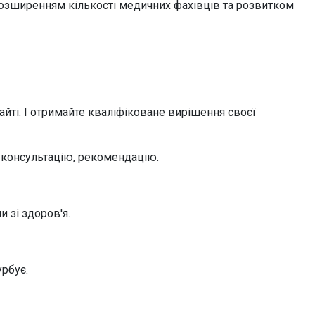
озширенням кількості медичних фахівців та розвитком
йті. І отримайте кваліфіковане вирішення своєї
, консультацію, рекомендацію.
и зі здоров'я.
урбує.