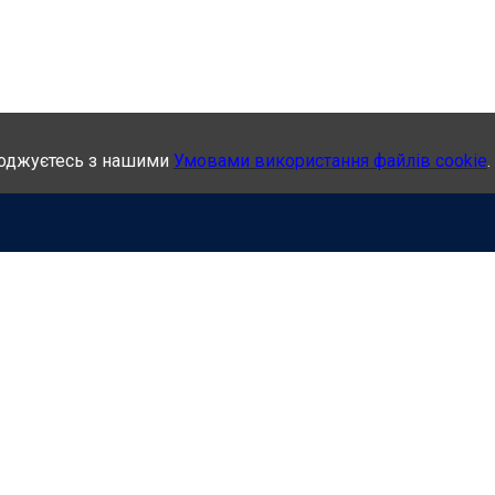
годжуєтесь з нашими
Умовами використання файлів cookie
.
ІНІКУ
Політика конфіденційності
ГИ
Умови використання служб
ПРАЦЮЄ
Відмова від відповідальності
И
Правила онлайн консультації
ИСЯ ЗА ДОПОМОГОЮ
Публічний договір (оферта)
АЦІЇ
Безпечні платежі онлайн
КТИ