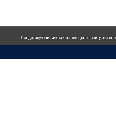
Продовжуючи використання цього сайту, ви по
КАРТА САЙТУ
ПРО КЛ
ЗВЕРНУТИСЯ ЗА ДОПОМОГОЮ
ПОСЛУ
ЦІНИ
ЯК ЦЕ 
ГОЛОВНА
ВІДГУК
КОНТАКТИ
ЗВЕНУТ
ПУБЛІК
КОНТА