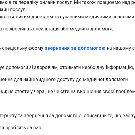
ків та переліку онлайн послуг. Ми також працюємо над р
айн послуг.
рів з великим досвідом та сучасними медичними знаннями.
бна професійна консультація або медична допомога,
іть спеціальну форму
звернення за допомогою
на нашому са
ує допомоги зі здоров'ям, отримати необхідну інформацію
рішення для найшвидшого доступу до медичної допомоги.
ки; не стояти у черзі; не чекати на вирішення своєї проблем
нтернету та звернення за допомогою, описавши те, що вас т
ії зроблять за вас.